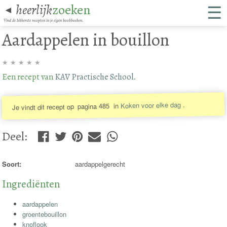
☰
heerlijk
zoeken
◄
Vind de lekkerste recepten in je eigen kookboeken.
Aardappelen in bouillon
★
★
★
★
★
Een recept van
KAV Practische School
.
.
Koken voor elke dag
in
pagina 485
Je vindt dit recept op
Deel
:
Soort:
aardappelgerecht
Ingrediënten
aardappelen
groentebouillon
knoflook