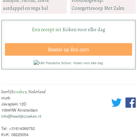
andijvie, rucola, zoete
Foodblogswap:
aardappel en vega bal
Courgettesoep Met Zalm
Een recept uit
Koken voor elke dag
Bestel op Bol.com
heerlijk
zoeken
Nederland
murb
Javaplein 12D
1094HW Amsterdam
info@heerlijkzoeken.nl
Tel: +31614369752
KvK: 08225054