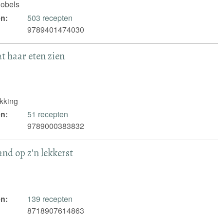
obels
n:
503 recepten
9789401474030
at haar eten zien
kking
n:
51 recepten
9789000383832
nd op z'n lekkerst
n:
139 recepten
8718907614863