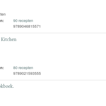
iten
n:
90 recepten
9789046815571
 Kitchen
n:
80 recepten
9789021593555
okboek.