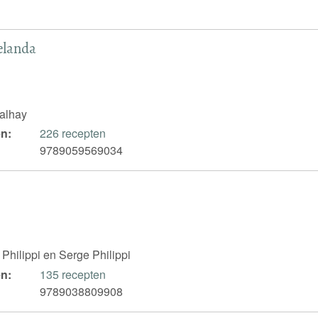
elanda
alhay
n:
226 recepten
9789059569034
Philippi en Serge Philippi
n:
135 recepten
9789038809908