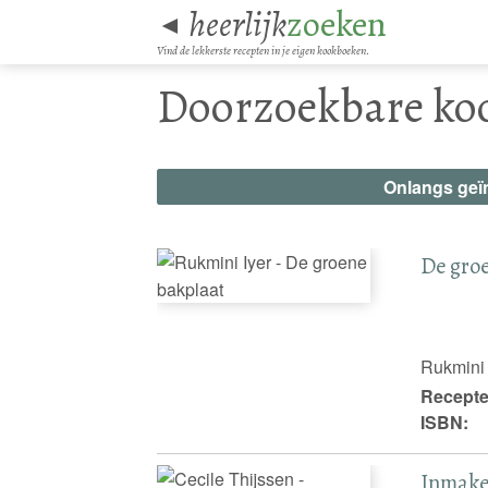
heerlijk
zoeken
◄
Vind de lekkerste recepten in je eigen kookboeken.
Doorzoekbare ko
Onlangs geï
De gro
Rukmini 
Recepte
ISBN:
Inmake