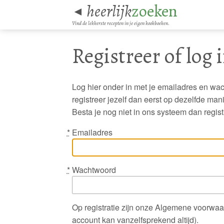
heerlijk
zoeken
◄
Vind de lekkerste recepten in je eigen kookboeken.
Registreer of log 
Log hier onder in met je emailadres en wac
registreer jezelf dan eerst op dezelfde ma
Besta je nog niet in ons systeem dan regist
*
Emailadres
If you
are a
human,
*
Wachtwoord
ignore
this
field
Op registratie zijn onze Algemene voorwaa
account kan vanzelfsprekend altijd).