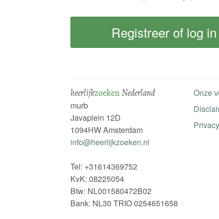
heerlijk
zoeken
Nederland
Onze v
murb
Discla
Javaplein 12D
Privacy
1094HW Amsterdam
info@heerlijkzoeken.nl
Tel: +31614369752
KvK: 08225054
Btw: NL001580472B02
Bank: NL30 TRIO 0254651658