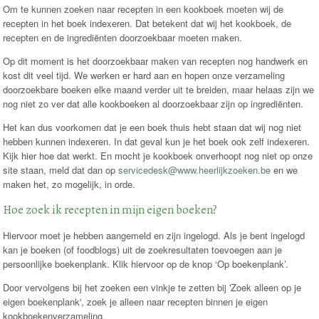
Om te kunnen zoeken naar recepten in een kookboek moeten wij de
recepten in het boek indexeren. Dat betekent dat wij het kookboek, de
recepten en de ingrediënten doorzoekbaar moeten maken.
Op dit moment is het doorzoekbaar maken van recepten nog handwerk en
kost dit veel tijd. We werken er hard aan en hopen onze verzameling
doorzoekbare boeken elke maand verder uit te breiden, maar helaas zijn we
nog niet zo ver dat alle kookboeken al doorzoekbaar zijn op ingrediënten.
Het kan dus voorkomen dat je een boek thuis hebt staan dat wij nog niet
hebben kunnen indexeren. In dat geval kun je het boek ook zelf indexeren.
Kijk hier hoe dat werkt. En mocht je kookboek onverhoopt nog niet op onze
site staan, meld dat dan op
servicedesk@www.heerlijkzoeken.be
en we
maken het, zo mogelijk, in orde.
Hoe zoek ik recepten in mijn eigen boeken?
Hiervoor moet je hebben aangemeld en zijn ingelogd. Als je bent ingelogd
kan je boeken (of foodblogs) uit de zoekresultaten toevoegen aan je
persoonlijke boekenplank. Klik hiervoor op de knop ‘Op boekenplank’.
Door vervolgens bij het zoeken een vinkje te zetten bij 'Zoek alleen op je
eigen boekenplank', zoek je alleen naar recepten binnen je eigen
kookboekenverzameling.