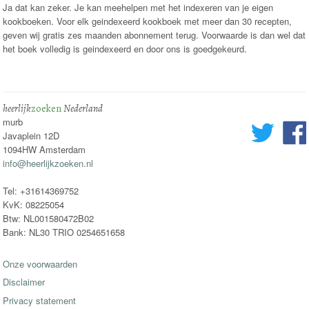
Ja dat kan zeker. Je kan meehelpen met het indexeren van je eigen
kookboeken. Voor elk geindexeerd kookboek met meer dan 30 recepten,
geven wij gratis zes maanden abonnement terug. Voorwaarde is dan wel dat
het boek volledig is geindexeerd en door ons is goedgekeurd.
heerlijk
zoeken
Nederland
murb
Javaplein 12D
1094HW Amsterdam
info@heerlijkzoeken.nl
Tel: +31614369752
KvK: 08225054
Btw: NL001580472B02
Bank: NL30 TRIO 0254651658
Onze voorwaarden
Disclaimer
Privacy statement