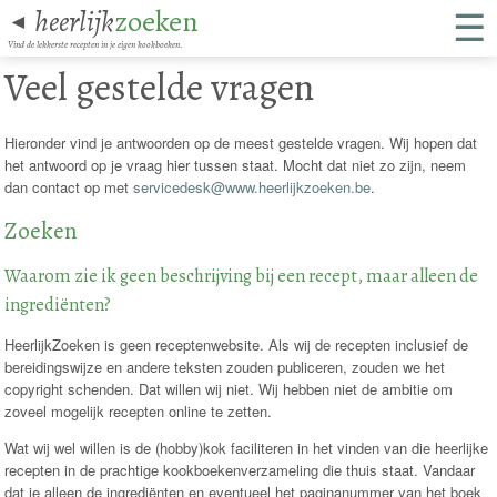
☰
heerlijk
zoeken
◄
Vind de lekkerste recepten in je eigen kookboeken.
Veel gestelde vragen
Hieronder vind je antwoorden op de meest gestelde vragen. Wij hopen dat
het antwoord op je vraag hier tussen staat. Mocht dat niet zo zijn, neem
dan contact op met
servicedesk@www.heerlijkzoeken.be
.
Zoeken
Waarom zie ik geen beschrijving bij een recept, maar alleen de
ingrediënten?
HeerlijkZoeken is geen receptenwebsite. Als wij de recepten inclusief de
bereidingswijze en andere teksten zouden publiceren, zouden we het
copyright schenden. Dat willen wij niet. Wij hebben niet de ambitie om
zoveel mogelijk recepten online te zetten.
Wat wij wel willen is de (hobby)kok faciliteren in het vinden van die heerlijke
recepten in de prachtige kookboekenverzameling die thuis staat. Vandaar
dat je alleen de ingrediënten en eventueel het paginanummer van het boek