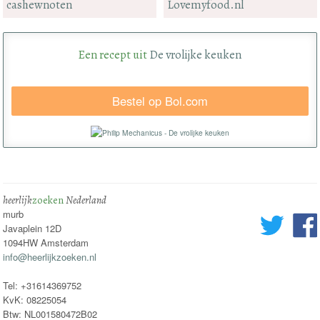
cashewnoten
Lovemyfood.nl
Een recept uit
De vrolijke keuken
Bestel op Bol.com
heerlijk
zoeken
Nederland
murb
Javaplein 12D
1094HW Amsterdam
info@heerlijkzoeken.nl
Tel: +31614369752
KvK: 08225054
Btw: NL001580472B02