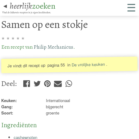
☰
heerlijk
zoeken
◄
Vind de lekkerste recepten in je eigen kookboeken.
Samen op een stokje
★
★
★
★
★
Een recept van
Philip Mechanicus
.
.
De vrolijke keuken
in
pagina 55
Je vindt dit recept op
Deel
:
Keuken:
Internationaal
Gang:
bijgerecht
Soort:
groente
Ingrediënten
cashewnoten