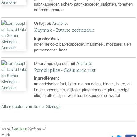
paprikapoeder, scherp paprikapoeder, sjalotten, tomaten
en tomatenpuree
Ontbijt uit
Anatolië
:
Kuymak - Zwarte zeefondue
Ingrediënten:
boter, gerookt paprikapoeder, maïsmeel, mozzarella en
parmezaanse kaas
Diner / hoofdgerecht uit
Anatolië
:
Perdeli pilav - Gesluierde rijst
Ingrediënten:
amandelschaafsel, blanke amandelen, bloem, boter, ei,
kaneelpoeder, kip, olijfolie, pimentpoeder, plantaardige
olie, risottorijst, ui, wijnsteenbakpoeder en wortel
Alle recepten van Somer Sivrioglu
heerlijk
zoeken
Nederland
murb