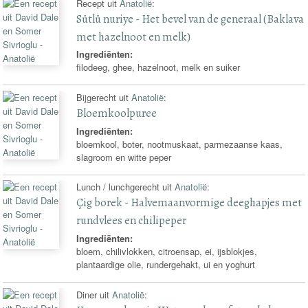
Recept uit
Anatolië
:
Sütlü nuriye - Het bevel van de generaal (Baklava
met hazelnoot en melk)
Ingrediënten:
filodeeg, ghee, hazelnoot, melk en suiker
Bijgerecht uit
Anatolië
:
Bloemkoolpuree
Ingrediënten:
bloemkool, boter, nootmuskaat, parmezaanse kaas,
slagroom en witte peper
Lunch / lunchgerecht uit
Anatolië
:
Çig borek - Halvemaanvormige deeghapjes met
rundvlees en chilipeper
Ingrediënten:
bloem, chilivlokken, citroensap, ei, ijsblokjes,
plantaardige olie, rundergehakt, ui en yoghurt
Diner uit
Anatolië
: