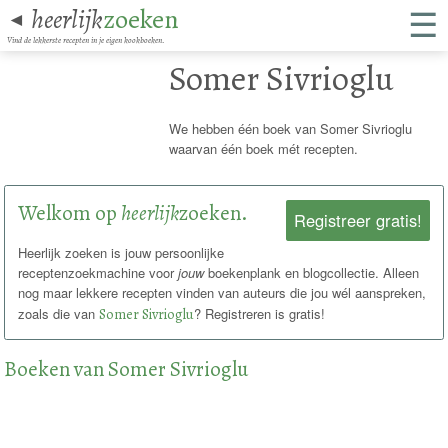
☰
heerlijk
zoeken
◄
Vind de lekkerste recepten in je eigen kookboeken.
Somer Sivrioglu
We hebben één boek van Somer Sivrioglu
waarvan één boek mét recepten.
Welkom op
heerlijk
zoeken.
Registreer gratis!
Heerlijk zoeken is jouw persoonlijke
receptenzoekmachine voor
jouw
boekenplank en blogcollectie. Alleen
nog maar lekkere recepten vinden van auteurs die jou wél aanspreken,
zoals die van
Somer Sivrioglu
? Registreren is gratis!
Boeken van Somer Sivrioglu