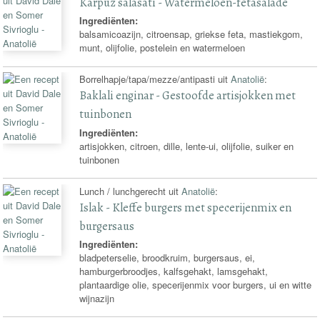
Karpuz salasati - Watermeloen-fetasalade
Ingrediënten:
balsamicoazijn, citroensap, griekse feta, mastiekgom,
munt, olijfolie, postelein en watermeloen
Borrelhapje/tapa/mezze/antipasti uit
Anatolië
:
Baklali enginar - Gestoofde artisjokken met
tuinbonen
Ingrediënten:
artisjokken, citroen, dille, lente-ui, olijfolie, suiker en
tuinbonen
Lunch / lunchgerecht uit
Anatolië
:
Islak - Kleffe burgers met specerijenmix en
burgersaus
Ingrediënten:
bladpeterselie, broodkruim, burgersaus, ei,
hamburgerbroodjes, kalfsgehakt, lamsgehakt,
plantaardige olie, specerijenmix voor burgers, ui en witte
wijnazijn