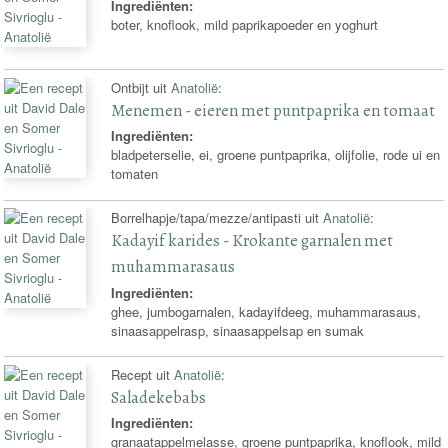
Ingrediënten:
boter, knoflook, mild paprikapoeder en yoghurt
Ontbijt uit
Anatolië
:
Menemen - eieren met puntpaprika en tomaat
Ingrediënten:
bladpeterselie, ei, groene puntpaprika, olijfolie, rode ui en
tomaten
Borrelhapje/tapa/mezze/antipasti uit
Anatolië
:
Kadayif karides - Krokante garnalen met
muhammarasaus
Ingrediënten:
ghee, jumbogarnalen, kadayifdeeg, muhammarasaus,
sinaasappelrasp, sinaasappelsap en sumak
Recept uit
Anatolië
:
Saladekebabs
Ingrediënten:
granaatappelmelasse, groene puntpaprika, knoflook, mild