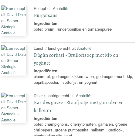
Recept uit
Anatolië
:
Burgersaus
Ingrediënten:
boter, pruim, runderbouillon en tomatenpuree
Lunch / lunchgerecht uit
Anatolië
:
Dügün corbasi - Bruiloftsoep met kip en
yoghurt
Ingrediënten:
bloem, ei, gedroogde kikkererwten, gedroogde munt, kip,
paprikapoeder, risottorijst en yoghurt
Diner / hoofdgerecht uit
Anatolië
:
Karides güveç - Stoofpotje met garnalen en
halloumi
Ingrediënten:
boter, champignons, cherrytomaten, garnalen, groene
chilipepers, groene puntpaprika, halloumi, knoflook,
plantaardige olie en ui