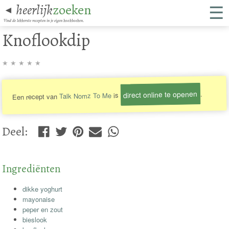
☰
heerlijk
zoeken
◄
Vind de lekkerste recepten in je eigen kookboeken.
Knoflookdip
★
★
★
★
★
direct online te openen
.
is
Talk Nomz To Me
Een recept van
Deel
:
Ingrediënten
dikke yoghurt
mayonaise
peper en zout
bieslook