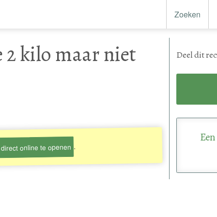
Zoeken
e 2 kilo maar niet
Deel
dit re
Een 
.
direct online te openen