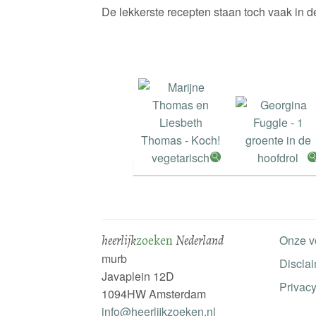
De lekkerste recepten staan toch vaak in de
heerlijk
zoeken
Nederland
Onze v
murb
Discla
Javaplein 12D
Privacy
1094HW Amsterdam
info@heerlijkzoeken.nl