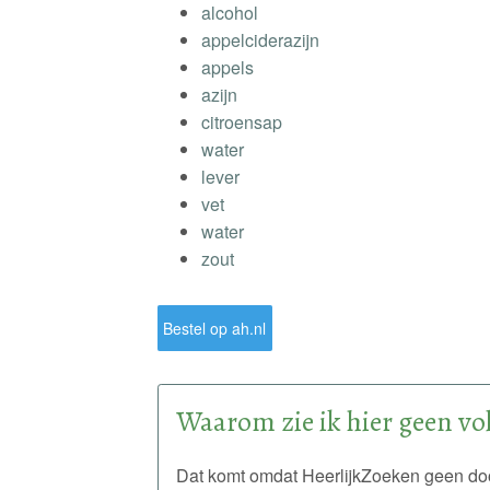
alcohol
appelciderazijn
appels
azijn
citroensap
water
lever
vet
water
zout
Bestel op ah.nl
Waarom zie ik hier geen vol
Dat komt omdat HeerlijkZoeken geen doo