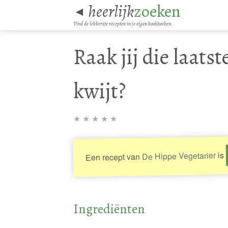
heerlijk
zoeken
◄
Vind de lekkerste recepten in je eigen kookboeken.
Raak jij die laatst
kwijt?
★
★
★
★
★
is
De Hippe Vegetarier
Een recept van
Ingrediënten