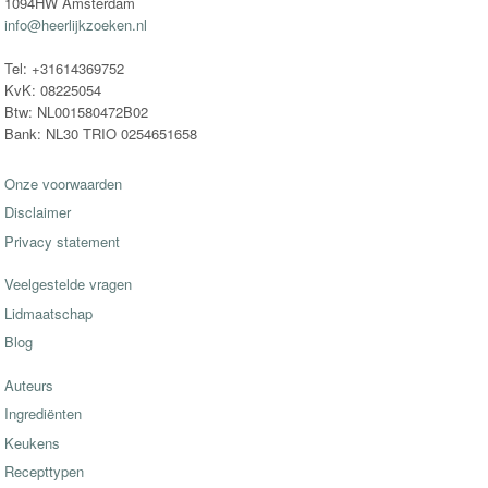
1094HW Amsterdam
info@heerlijkzoeken.nl
Tel: +31614369752
KvK: 08225054
Btw: NL001580472B02
Bank: NL30 TRIO 0254651658
Onze voorwaarden
Disclaimer
Privacy statement
Veelgestelde vragen
Lidmaatschap
Blog
Auteurs
Ingrediënten
Keukens
Recepttypen