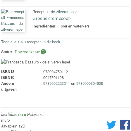
Recept uit
de zilveren lepel
:
Groene crèmesoep
Ingrediënten:
prei en waterkers
Toon alle 1978 recepten in dit boek
Status:
Doorzoekbaar
ISBN13
9789047501121
ISBN10
9047501128
Andere
9789002223211
en
9789000304608
uitgaven
heerlijk
zoeken
Nederland
murb
Javaplein 12D