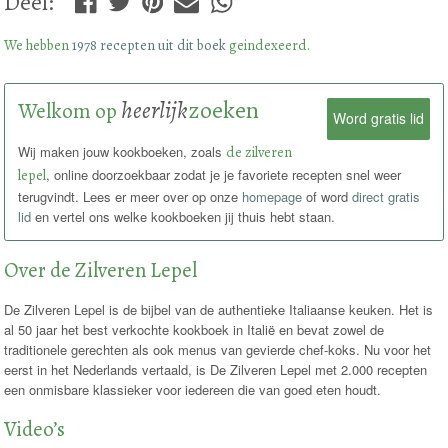
Deel
:
We hebben
1978 recepten uit dit boek
geindexeerd.
heerlijk
zoeken
Welkom op
Word gratis lid
Wij maken jouw kookboeken, zoals
de zilveren
lepel
, online doorzoekbaar zodat je je favoriete recepten snel weer
terugvindt. Lees er meer over op onze
homepage
of word
direct gratis
lid
en vertel ons welke kookboeken jij thuis hebt staan.
Over de Zilveren Lepel
De Zilveren Lepel is de bijbel van de authentieke Italiaanse keuken. Het is
al 50 jaar het best verkochte kookboek in Italië en bevat zowel de
traditionele gerechten als ook menus van gevierde chef-koks. Nu voor het
eerst in het Nederlands vertaald, is De Zilveren Lepel met 2.000 recepten
een onmisbare klassieker voor iedereen die van goed eten houdt.
Video’s