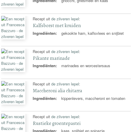
Ingrediënten:
gnocchi, griesmeel en kaas
Recept uit
de zilveren lepel
:
Kalfsborst met kruiden
Ingrediënten:
gekookte ham, kalfsvlees en snijbiet
Recept uit
de zilveren lepel
:
Pikante marinade
Ingrediënten:
marinades en worcestersaus
Recept uit
de zilveren lepel
:
Maccheroni alia chitarra
Ingrediënten:
kippenlevers, maccheroni en tomaten
Recept uit
de zilveren lepel
:
Rustieke groentepastei
Ingrediënten:
kaas, snijbiet en spinazie