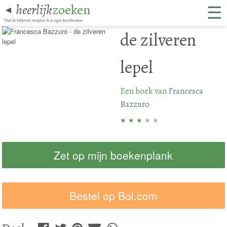
☰
heerlijk
zoeken
◄
Vind de lekkerste recepten in je eigen kookboeken.
de zilveren
lepel
Een boek van
Francesca
Bazzuro
★
★
★
★
★
Zet op mijn boekenplank
Bestel op Bol.com