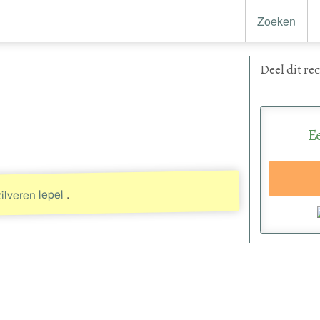
Zoeken
Deel
dit re
E
.
ilveren lepel