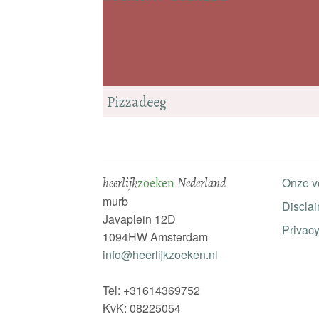
Pizzadeeg
heerlijk
zoeken
Nederland
Onze v
murb
Discla
Javaplein 12D
Privacy
1094HW Amsterdam
info@heerlijkzoeken.nl
Tel: +31614369752
KvK: 08225054