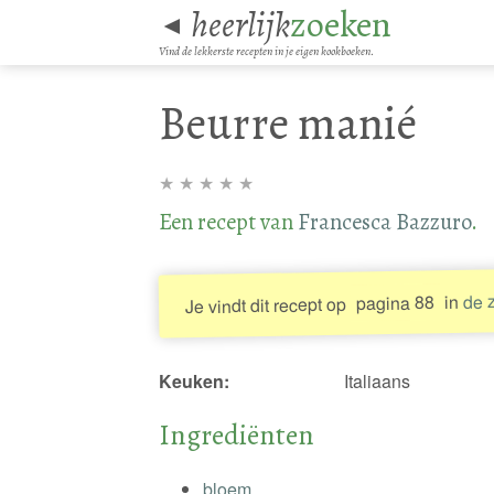
heerlijk
zoeken
◄
Vind de lekkerste recepten in je eigen kookboeken.
Beurre manié
★
★
★
★
★
Een recept van
Francesca Bazzuro
.
de z
in
pagina 88
Je vindt dit recept op
Keuken:
Italiaans
Ingrediënten
bloem