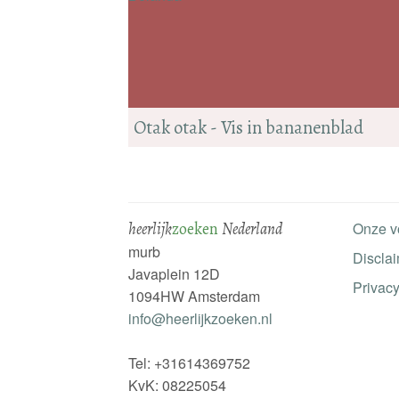
Otak otak - Vis in bananenblad
heerlijk
zoeken
Nederland
Onze v
murb
Discla
Javaplein 12D
Privacy
1094HW Amsterdam
info@heerlijkzoeken.nl
Tel: +31614369752
KvK: 08225054