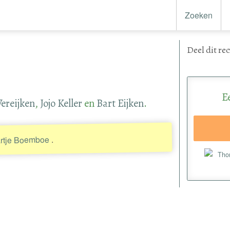
Zoeken
Deel
dit re
E
Vereijken
,
Jojo Keller
en
Bart Eijken
.
.
rtje Boemboe