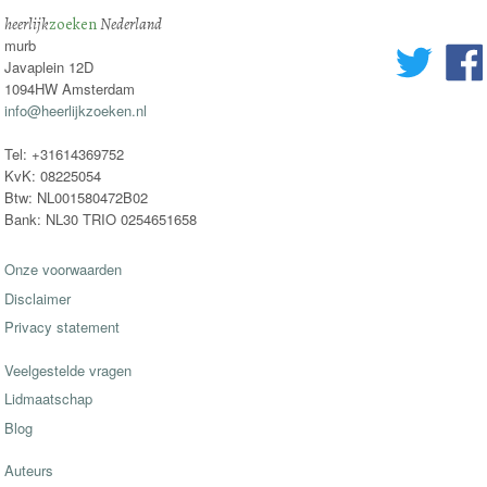
heerlijk
zoeken
Nederland
murb
Javaplein 12D
1094HW Amsterdam
info@heerlijkzoeken.nl
Tel: +31614369752
KvK: 08225054
Btw: NL001580472B02
Bank: NL30 TRIO 0254651658
Onze voorwaarden
Disclaimer
Privacy statement
Veelgestelde vragen
Lidmaatschap
Blog
Auteurs