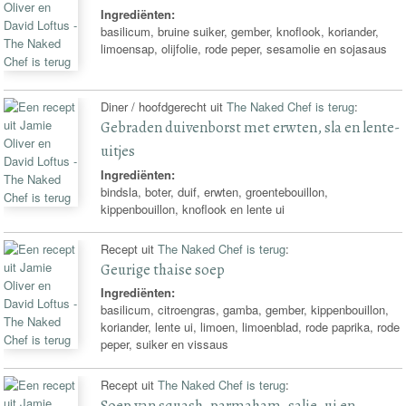
Ingrediënten:
basilicum, bruine suiker, gember, knoflook, koriander,
limoensap, olijfolie, rode peper, sesamolie en sojasaus
Diner / hoofdgerecht uit
The Naked Chef is terug
:
Gebraden duivenborst met erwten, sla en lente-
uitjes
Ingrediënten:
bindsla, boter, duif, erwten, groentebouillon,
kippenbouillon, knoflook en lente ui
Recept uit
The Naked Chef is terug
:
Geurige thaise soep
Ingrediënten:
basilicum, citroengras, gamba, gember, kippenbouillon,
koriander, lente ui, limoen, limoenblad, rode paprika, rode
peper, suiker en vissaus
Recept uit
The Naked Chef is terug
:
Soep van squash, parmaham, salie, ui en