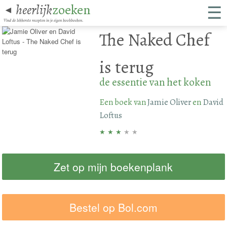
☰
heerlijk
zoeken
◄
Vind de lekkerste recepten in je eigen kookboeken.
The Naked Chef
is terug
de essentie van het koken
Een boek van
Jamie Oliver
en
David
Loftus
★
★
★
★
★
Zet op mijn boekenplank
Bestel op Bol.com