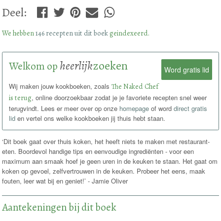
Deel
:
We hebben
146 recepten uit dit boek
geindexeerd.
heerlijk
zoeken
Welkom op
Word gratis lid
Wij maken jouw kookboeken, zoals
The Naked Chef
is terug
, online doorzoekbaar zodat je je favoriete recepten snel weer
terugvindt. Lees er meer over op onze
homepage
of word
direct gratis
lid
en vertel ons welke kookboeken jij thuis hebt staan.
‘Dit boek gaat over thuis koken, het heeft niets te maken met restaurant-
eten. Boordevol handige tips en eenvoudige ingrediënten - voor een
maximum aan smaak hoef je geen uren in de keuken te staan. Het gaat om
koken op gevoel, zelfvertrouwen in de keuken. Probeer het eens, maak
fouten, leer wat bij en geniet!’ - Jamie Oliver
Aantekeningen bij dit boek