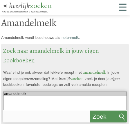
☰
heerlijk
zoeken
◄
Vind de lekkerste recepten in je eigen kookboeken.
Amandelmelk
Amandelmelk wordt beschouwd als
notenmelk
.
Zoek naar amandelmelk in jouw eigen
kookboeken
Waar vind je ook alweer dat lekkere recept met
amandelmelk
in jouw
eigen receptenverzameling? Met
heerlijk
zoeken
zoek je door je
eigen
kookboeken, favoriete foodblogs en zelf verzamelde recepten.
Zoek
recepten