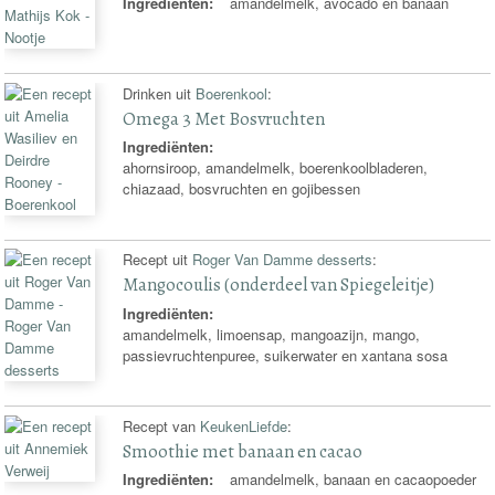
Ingrediënten:
amandelmelk, avocado en banaan
Drinken uit
Boerenkool
:
Omega 3 Met Bosvruchten
Ingrediënten:
ahornsiroop, amandelmelk, boerenkoolbladeren,
chiazaad, bosvruchten en gojibessen
Recept uit
Roger Van Damme desserts
:
Mangocoulis (onderdeel van Spiegeleitje)
Ingrediënten:
amandelmelk, limoensap, mangoazijn, mango,
passievruchtenpuree, suikerwater en xantana sosa
Recept van
KeukenLiefde
:
Smoothie met banaan en cacao
Ingrediënten:
amandelmelk, banaan en cacaopoeder