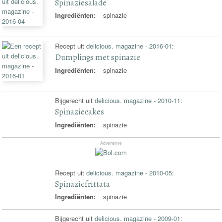
Spinaziesalade
Ingrediënten:
spinazie
Recept uit
delicious. magazine - 2016-01
:
Dumplings met spinazie
Ingrediënten:
spinazie
Bijgerecht uit
delicious. magazine - 2010-11
:
Spinaziecakes
Ingrediënten:
spinazie
Advertentie
Recept uit
delicious. magazine - 2010-05
:
Spinaziefrittata
Ingrediënten:
spinazie
Bijgerecht uit
delicious. magazine - 2009-01
: