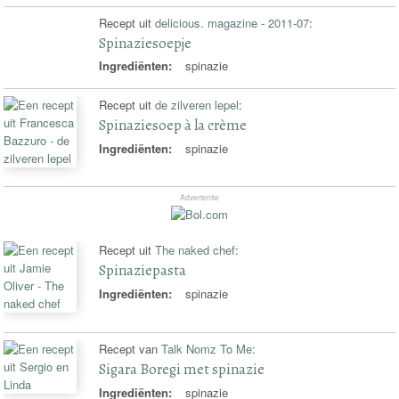
Recept uit
delicious. magazine - 2011-07
:
Spinaziesoepje
Ingrediënten:
spinazie
Recept uit
de zilveren lepel
:
Spinaziesoep à la crème
Ingrediënten:
spinazie
Advertentie
Recept uit
The naked chef
:
Spinaziepasta
Ingrediënten:
spinazie
Recept van
Talk Nomz To Me
:
Sigara Boregi met spinazie
Ingrediënten:
spinazie