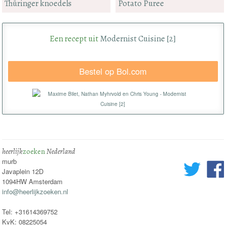
Thüringer knoedels
Potato Puree
Een recept uit
Modernist Cuisine [2]
Bestel op Bol.com
heerlijk
zoeken
Nederland
murb
Javaplein 12D
1094HW Amsterdam
info@heerlijkzoeken.nl
Tel: +31614369752
KvK: 08225054