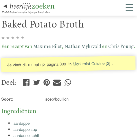
☰
heerlijk
zoeken
◄
Vind de lekkerste recepten in je eigen kookboeken.
Baked Potato Broth
★
★
★
★
★
Een recept van
Maxime Bilet
,
Nathan Myhrvold
en
Chris Young
.
.
Modernist Cuisine [2]
in
pagina 309
Je vindt dit recept op
Deel
:
Soort:
soep/bouillon
Ingrediënten
aardappel
aardappelsap
aardappelschil