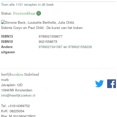
Toon alle 1101 recepten in dit boek
Status:
Doorzoekbaar
ISBN13
9789021558677
ISBN10
902155867X
Andere
9789021541587
en
9789021558226
uitgaven
heerlijk
zoeken
Nederland
murb
Javaplein 12D
1094HW Amsterdam
info@heerlijkzoeken.nl
Tel: +31614369752
KvK: 08225054
Btw: NL001580472B02