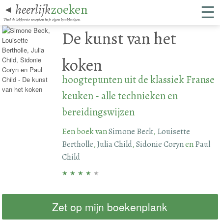
☰
heerlijk
zoeken
◄
Vind de lekkerste recepten in je eigen kookboeken.
De kunst van het
koken
hoogtepunten uit de klassiek Franse
keuken - alle technieken en
bereidingswijzen
Een boek van
Simone Beck
,
Louisette
Bertholle
,
Julia Child
,
Sidonie Coryn
en
Paul
Child
★
★
★
★
★
Zet op mijn boekenplank