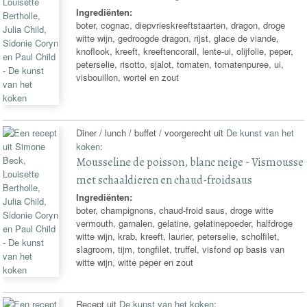
Ingrediënten:
boter, cognac, diepvrieskreeftstaarten, dragon, droge
witte wijn, gedroogde dragon, rijst, glace de viande,
knoflook, kreeft, kreeftencorail, lente-ui, olijfolie, peper,
peterselie, risotto, sjalot, tomaten, tomatenpuree, ui,
visbouillon, wortel en zout
Diner / lunch / buffet / voorgerecht uit
De kunst van het
koken
:
Mousseline de poisson, blanc neige - Vismousse
met schaaldieren en chaud-froidsaus
Ingrediënten:
boter, champignons, chaud-froid saus, droge witte
vermouth, garnalen, gelatine, gelatinepoeder, halfdroge
witte wijn, krab, kreeft, laurier, peterselie, scholfilet,
slagroom, tijm, tongfilet, truffel, visfond op basis van
witte wijn, witte peper en zout
Recept uit
De kunst van het koken
: