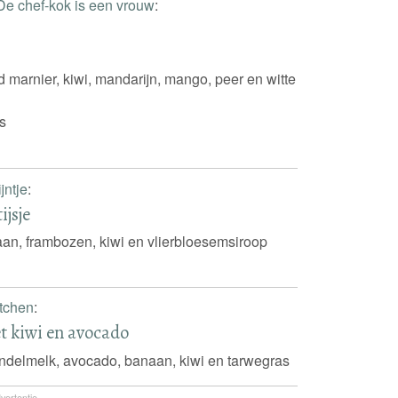
De chef-kok is een vrouw
:
 marnier, kiwi, mandarijn, mango, peer en witte
s
jntje
:
ijsje
an, frambozen, kiwi en vlierbloesemsiroop
itchen
:
t kiwi en avocado
delmelk, avocado, banaan, kiwi en tarwegras
vertentie