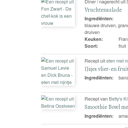
Diner / nagerecht uit
Vruchtensalade
Ingrediënten:
blauwe druiven, grand
druiven
Keuken:
Fran
Soort:
fruit
Recept uit
eten met ni
IJsjes vlier-en fruit
Ingrediënten:
bana
Recept van
Betty's K
Smoothie Bowl me
Ingrediënten:
aman
Ad