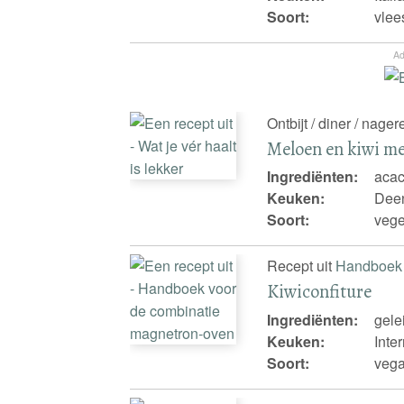
Soort:
vlee
Ad
Ontbijt / diner / nager
Meloen en kiwi m
Ingrediënten:
acac
Keuken:
Dee
Soort:
vege
Recept uit
Handboek 
Kiwiconfiture
Ingrediënten:
gele
Keuken:
Inte
Soort:
vega