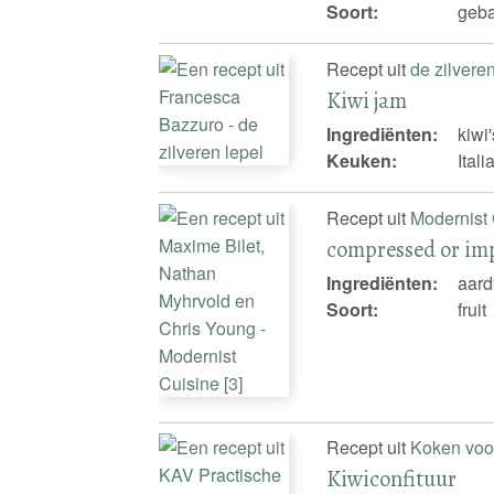
Soort:
geba
Recept uit
de zilvere
Kiwi jam
Ingrediënten:
kiwi'
Keuken:
Ital
Recept uit
Modernist 
compressed or im
Ingrediënten:
aard
Soort:
fruit
Recept uit
Koken voo
Kiwiconfituur