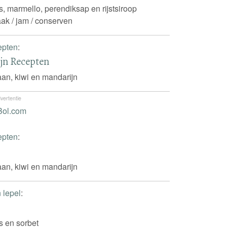
's, marmello, perendiksap en rijstsiroop
ak / jam / conserven
epten
:
ijn Recepten
an, kiwi en mandarijn
vertentie
epten
:
an, kiwi en mandarijn
n lepel
:
's en sorbet