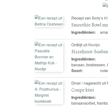
Recept van
Betty's K
Smoothie Bowl me
Ingrediënten:
aman
Ontbijt uit
Nootje
:
Hazelnoot-bosbe
Ingrediënten:
banaan, bosbessen, 
Soort:
note
Diner / nagerecht uit
Coupe kiwi
Ingrediënten:
banaansorbet, framboz