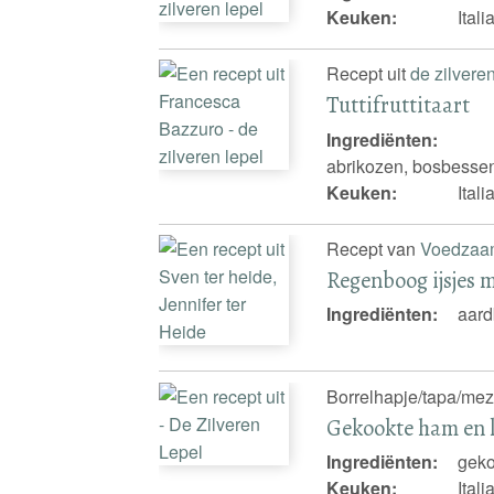
Keuken:
Ital
Recept uit
de zilvere
Tuttifruttitaart
Ingrediënten:
abrikozen, bosbessen
Keuken:
Ital
Recept van
Voedzaa
Regenboog ijsjes 
Ingrediënten:
aard
Borrelhapje/tapa/mezz
Gekookte ham en 
Ingrediënten:
geko
Keuken:
Ital