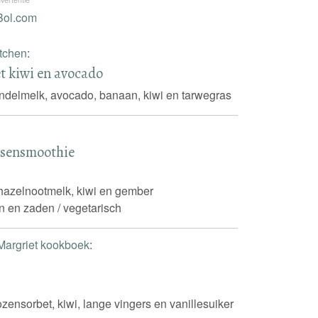
itchen
:
t kiwi en avocado
delmelk, avocado, banaan, kiwi en tarwegras
ssensmoothie
hazelnootmelk, kiwi en gember
n en zaden / vegetarisch
Margriet kookboek
:
ensorbet, kiwi, lange vingers en vanillesuiker