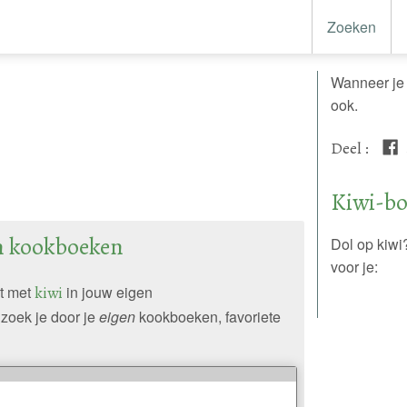
Zoeken
Wanneer je n
ook.
Deel
:
Kiwi-b
en kookboeken
Dol op kiwi
voor je:
pt met
kiwi
in jouw eigen
zoek je door je
eigen
kookboeken, favoriete