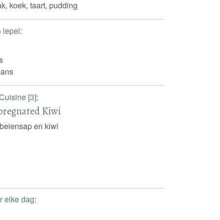
k, koek, taart, pudding
n lepel
:
s
iaans
Cuisine [3]
:
pregnated Kiwi
beiensap en kiwi
r elke dag
: