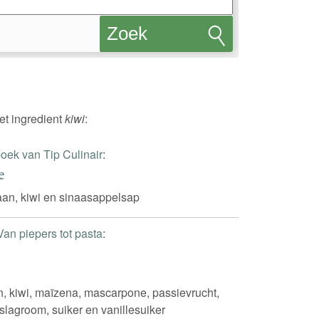
Zoek
recepten
et ingredient
kiwi
:
oek van Tip Culinair
:
e
an, kiwi en sinaasappelsap
Van piepers tot pasta
:
en, kiwi, maïzena, mascarpone, passievrucht,
 slagroom, suiker en vanillesuiker