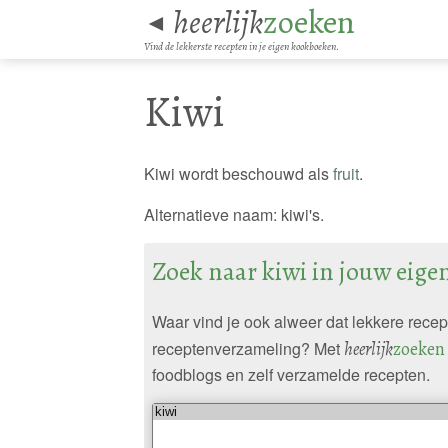
heerlijk
zoeken
◄
Vind de lekkerste recepten in je eigen kookboeken.
Kiwi
Kiwi wordt beschouwd als
fruit
.
Alternatieve naam: kiwi's.
Zoek naar kiwi in jouw eig
Waar vind je ook alweer dat lekkere rece
receptenverzameling? Met
heerlijk
zoeken
foodblogs en zelf verzamelde recepten.