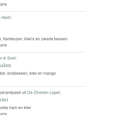
iaans
n lepel
:
, frambozen, kiwi's en zwarte bessen
iaans
m & Snel
:
maken
bei, bosbessen, kiwi en mango
e/antipasti uit
De Zilveren Lepel
:
kiwi
okte ham en kiwi
iaans