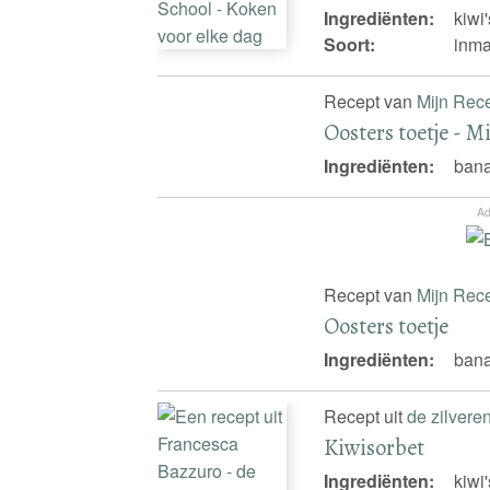
Ingrediënten:
kiwi
Soort:
inma
Recept van
Mijn Rec
Oosters toetje - M
Ingrediënten:
bana
Ad
Recept van
Mijn Rec
Oosters toetje
Ingrediënten:
bana
Recept uit
de zilvere
Kiwisorbet
Ingrediënten:
kiwi