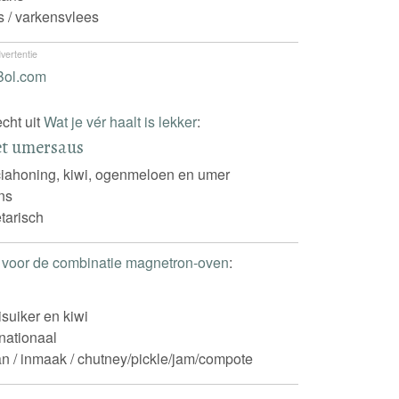
s / varkensvlees
vertentie
echt uit
Wat je vér haalt is lekker
:
et umersaus
iahoning, kiwi, ogenmeloen en umer
ns
tarisch
voor de combinatie magnetron-oven
:
isuiker en kiwi
rnationaal
n / inmaak / chutney/pickle/jam/compote