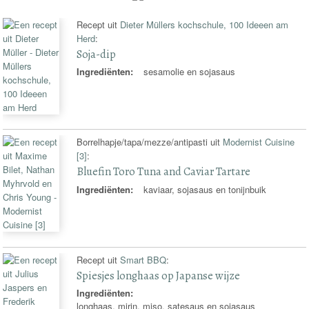
Recept uit
Dieter Müllers kochschule, 100 Ideeen am
Herd
:
Soja-dip
Ingrediënten:
sesamolie en sojasaus
Borrelhapje/tapa/mezze/antipasti uit
Modernist Cuisine
[3]
:
Bluefin Toro Tuna and Caviar Tartare
Ingrediënten:
kaviaar, sojasaus en tonijnbuik
Recept uit
Smart BBQ
:
Spiesjes longhaas op Japanse wijze
Ingrediënten:
longhaas, mirin, miso, satesaus en sojasaus