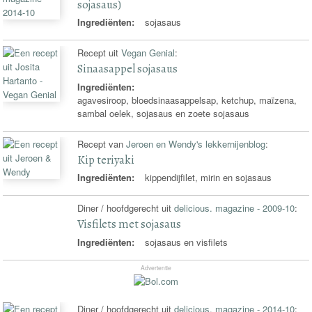
sojasaus)
Ingrediënten:
sojasaus
Recept uit
Vegan Genial
:
Sinaasappel sojasaus
Ingrediënten:
agavesiroop, bloedsinaasappelsap, ketchup, maïzena,
sambal oelek, sojasaus en zoete sojasaus
Recept van
Jeroen en Wendy's lekkernijenblog
:
Kip teriyaki
Ingrediënten:
kippendijfilet, mirin en sojasaus
Diner / hoofdgerecht uit
delicious. magazine - 2009-10
:
Visfilets met sojasaus
Ingrediënten:
sojasaus en visfilets
Advertentie
Diner / hoofdgerecht uit
delicious. magazine - 2014-10
: