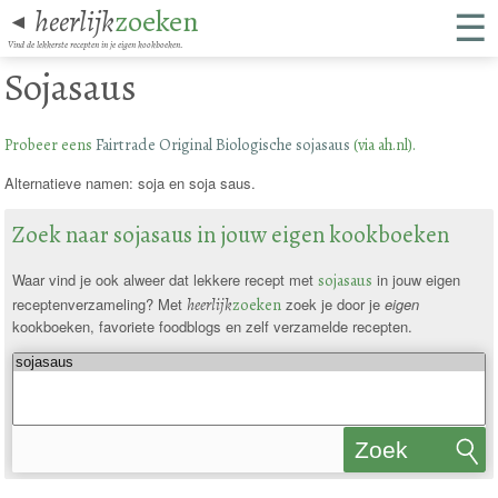
☰
heerlijk
zoeken
◄
Vind de lekkerste recepten in je eigen kookboeken.
Sojasaus
Probeer eens
Fairtrade Original Biologische sojasaus
(via ah.nl).
Alternatieve namen: soja en soja saus.
Zoek naar sojasaus in jouw eigen kookboeken
Waar vind je ook alweer dat lekkere recept met
sojasaus
in jouw eigen
receptenverzameling? Met
heerlijk
zoeken
zoek je door je
eigen
kookboeken, favoriete foodblogs en zelf verzamelde recepten.
Zoek
recepten