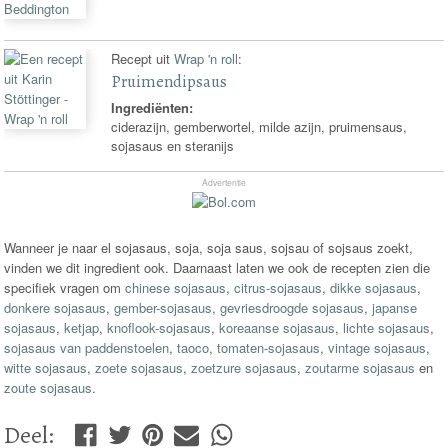
Recept uit
Wrap 'n roll
:
Pruimendipsaus
Ingrediënten:
ciderazijn, gemberwortel, milde azijn, pruimensaus,
sojasaus en steranijs
Advertentie
Wanneer je naar el sojasaus, soja, soja saus, sojsau of sojsaus zoekt,
vinden we dit ingredient ook. Daarnaast laten we ook de recepten zien die
specifiek vragen om
chinese sojasaus
,
citrus-sojasaus
,
dikke sojasaus
,
donkere sojasaus
,
gember-sojasaus
,
gevriesdroogde sojasaus
,
japanse
sojasaus
,
ketjap
,
knoflook-sojasaus
,
koreaanse sojasaus
,
lichte sojasaus
,
sojasaus van paddenstoelen
,
taoco
,
tomaten-sojasaus
,
vintage sojasaus
,
witte sojasaus
,
zoete sojasaus
,
zoetzure sojasaus
,
zoutarme sojasaus
en
zoute sojasaus
.
Deel
: